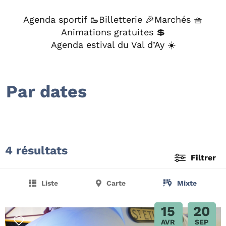
Agenda sportif 🥾
Billetterie 🎉
Marchés 🧺
Animations gratuites 💲
Agenda estival du Val d’Ay ☀️
Par dates
4 résultats
Filtrer
Liste
Carte
Mixte
15
20
AVR
SEP