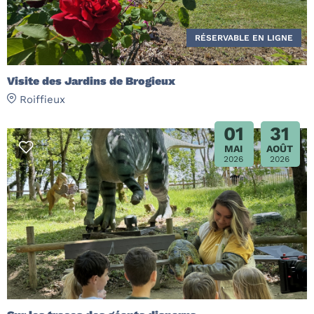
RÉSERVABLE EN LIGNE
Visite des Jardins de Brogieux
Roiffieux
01
31
MAI
AOÛT
2026
2026