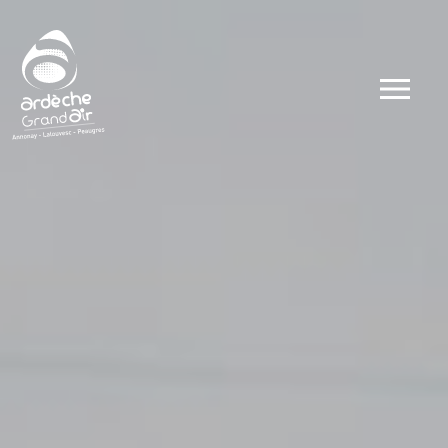
Dates
Types
Ateliers
Visites
Concerts et 
Conférences 
Evénements
Autour du go
Autour du sp
Public