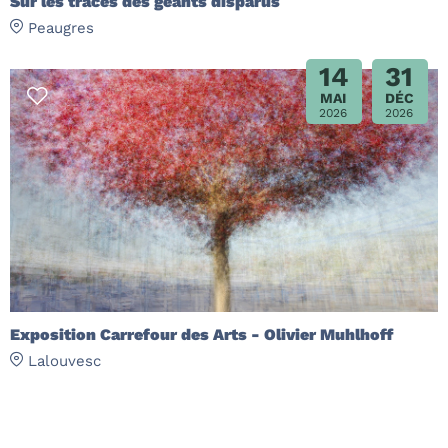
Sur les traces des géants disparus
Peaugres
14
31
MAI
DÉC
2026
2026
Exposition Carrefour des Arts - Olivier Muhlhoff
Lalouvesc