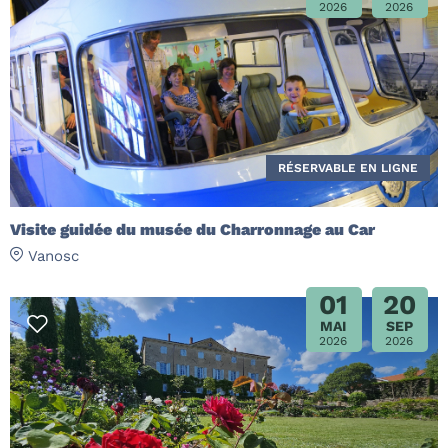
2026
2026
RÉSERVABLE EN LIGNE
Visite guidée du musée du Charronnage au Car
Vanosc
01
20
MAI
SEP
2026
2026