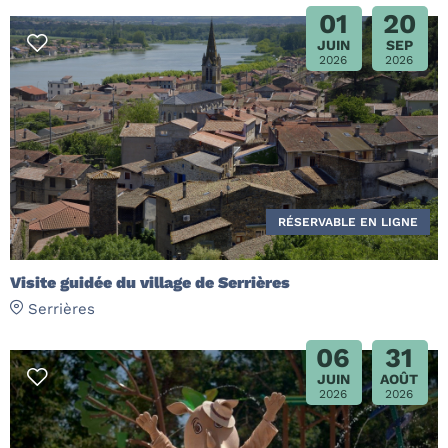
01
20
JUIN
SEP
2026
2026
RÉSERVABLE EN LIGNE
Visite guidée du village de Serrières
Serrières
06
31
JUIN
AOÛT
2026
2026