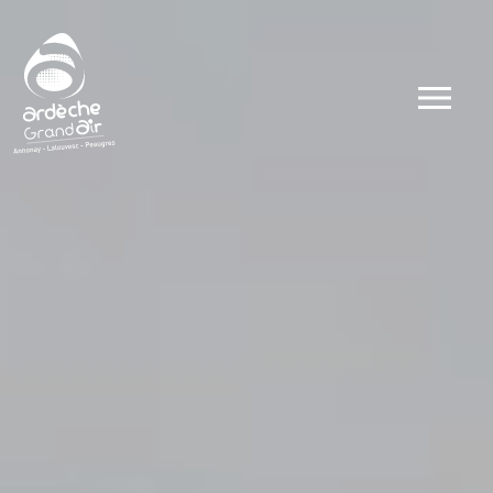
Dates
Types
Ateliers
Visites
Concerts et 
Conférences 
Evénements
Autour du go
Autour du sp
Public