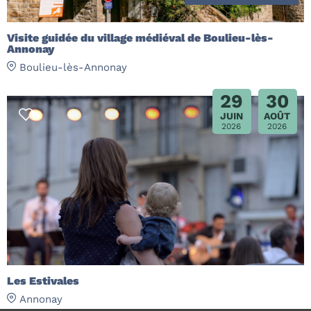
Visite guidée du village médiéval de Boulieu-lès-
Annonay
Boulieu-lès-Annonay
29
30
JUIN
AOÛT
2026
2026
Les Estivales
Annonay