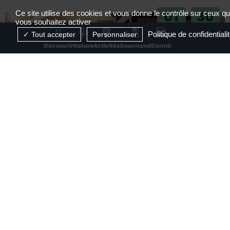
01
30
Ce site utilise des cookies et vous donne le contrôle sur ceux q
vous souhaitez activer
JUIL
AOÛT
Politique de confidentiali
Tout accepter
Personnaliser
2026
2026
Découvrir
Nature
Activités
Gourmand
Dormir
RÉSERVABLE EN LIGNE
Visite de la Maison des Papetiers Canson et
Montgolfier
Davézieux
1
2
3
4
...
25