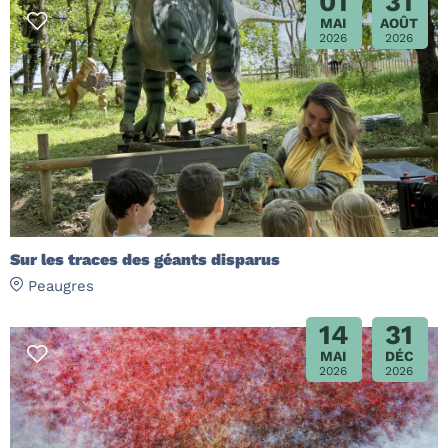
01
31
MAI
AOÛT
2026
2026
Sur les traces des géants disparus
Peaugres
14
31
MAI
DÉC
2026
2026