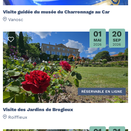
Visite guidée du musée du Charronnage au Car
Vanosc
01
20
MAI
SEP
2026
2026
RÉSERVABLE EN LIGNE
Visite des Jardins de Brogieux
Roiffieux