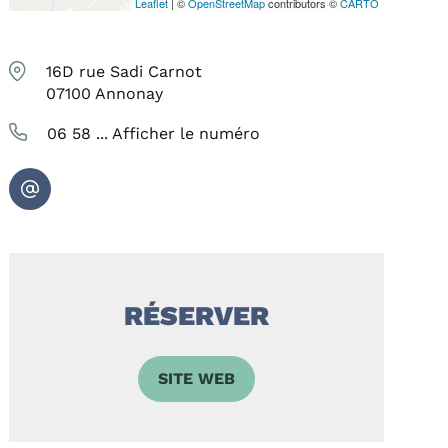
Leaflet
| ©
OpenStreetMap
contributors ©
CARTO
16D rue Sadi Carnot
07100
Annonay
06 58 ...
Afficher le numéro
RÉSERVER
SITE WEB