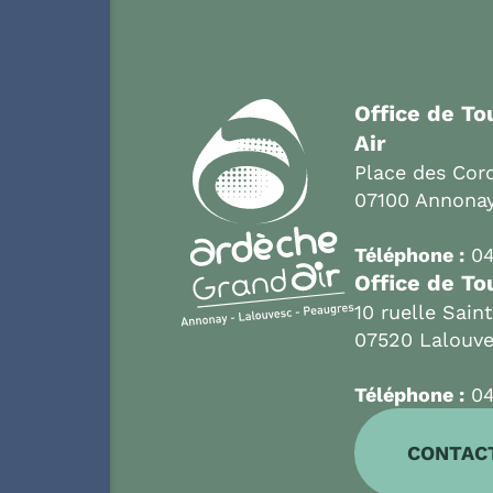
Office de T
Air
Place des Cord
07100 Annona
Téléphone :
04
Office de To
10 ruelle Sain
07520 Lalouv
Téléphone :
04
CONTAC