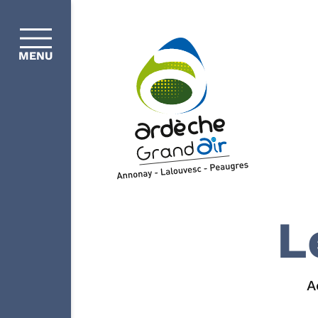
MENU
L
A