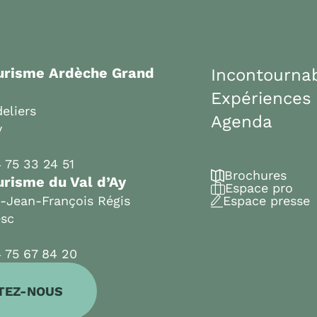
ourisme Ardèche Grand
Incontourna
Expériences
eliers
Agenda
y
 75 33 24 51
Brochures
urisme du Val d’Ay
Espace pro
t-Jean-François Régis
Espace presse
esc
 75 67 84 20
TEZ-NOUS