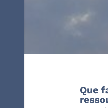
Que f
resso